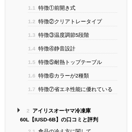
1.1
特徴①前開き式
1.2
特徴②クリアトレータイプ
1.3
特徴③温度調節5段階
1.4
特徴④静音設計
1.5
特徴⑤耐熱トップテーブル
1.6
特徴⑥カラーが2種類
1.7
特徴⑦省エネ性能に優れている
2
アイリスオーヤマ冷凍庫
60L【IUSD-6B】の口コミと評判
2.1
食品の冷え方に関して