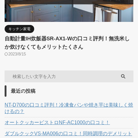
キッチン家電
自動計量IH炊飯器SR-AX1-Wの口コミ評判！無洗米し
か炊けなくてもメリットたくさん
2023/8/15
最近の投稿
NT-D700の口コミ評判！冷凍食パンや焼き芋は美味しく焼
けるの？
オートクッカービストロNF-AC1000の口コミ！
ダブルクックVS-MA006の口コミ！同時調理のデメリット