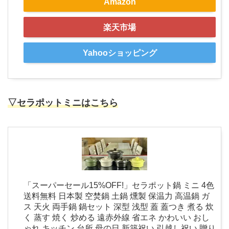
Amazon
楽天市場
Yahooショッピング
▽セラポットミニはこちら
「スーパーセール15%OFF!」セラポット鍋 ミニ 4色
送料無料 日本製 空焚鍋 土鍋 燻製 保温力 高温鍋 ガ
ス 天火 両手鍋 鍋セット 深型 浅型 蓋 蓋つき 煮る 炊
く 蒸す 焼く 炒める 遠赤外線 省エネ かわいい おし
ゃれ キッチン 台所 母の日 新築祝い 引越し祝い 贈り