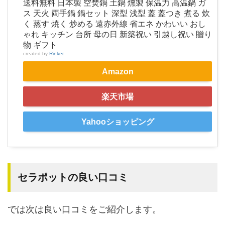
送料無料 日本製 空焚鍋 土鍋 燻製 保温力 高温鍋 ガ
ス 天火 両手鍋 鍋セット 深型 浅型 蓋 蓋つき 煮る 炊
く 蒸す 焼く 炒める 遠赤外線 省エネ かわいい おし
ゃれ キッチン 台所 母の日 新築祝い 引越し祝い 贈り
物 ギフト
created by
Rinker
Amazon
楽天市場
Yahooショッピング
セラポットの良い口コミ
では次は良い口コミをご紹介します。