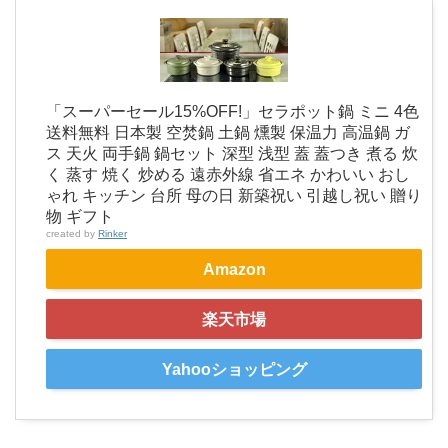
「スーパーセール15%OFF!」セラポット鍋 ミニ 4色
送料無料 日本製 空焚鍋 土鍋 燻製 保温力 高温鍋 ガ
ス 天火 両手鍋 鍋セット 深型 浅型 蓋 蓋つき 煮る 炊
く 蒸す 焼く 炒める 遠赤外線 省エネ かわいい おし
ゃれ キッチン 台所 母の日 新築祝い 引越し祝い 贈り
物 ギフト
created by
Rinker
Amazon
楽天市場
Yahooショッピング