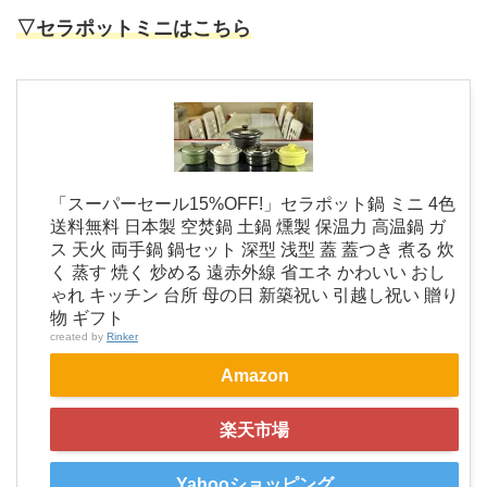
▽セラポットミニはこちら
「スーパーセール15%OFF!」セラポット鍋 ミニ 4色
送料無料 日本製 空焚鍋 土鍋 燻製 保温力 高温鍋 ガ
ス 天火 両手鍋 鍋セット 深型 浅型 蓋 蓋つき 煮る 炊
く 蒸す 焼く 炒める 遠赤外線 省エネ かわいい おし
ゃれ キッチン 台所 母の日 新築祝い 引越し祝い 贈り
物 ギフト
created by
Rinker
Amazon
楽天市場
Yahooショッピング