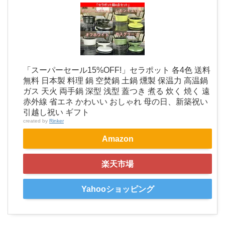
「スーパーセール15%OFF!」セラポット 各4色 送料
無料 日本製 料理 鍋 空焚鍋 土鍋 燻製 保温力 高温鍋
ガス 天火 両手鍋 深型 浅型 蓋つき 煮る 炊く 焼く 遠
赤外線 省エネ かわいい おしゃれ 母の日、新築祝い
引越し祝い ギフト
created by
Rinker
Amazon
楽天市場
Yahooショッピング