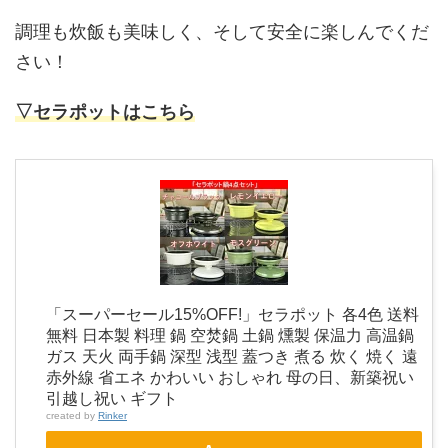
調理も炊飯も美味しく、そして安全に楽しんでくだ
さい！
▽セラポットはこちら
「スーパーセール15%OFF!」セラポット 各4色 送料
無料 日本製 料理 鍋 空焚鍋 土鍋 燻製 保温力 高温鍋
ガス 天火 両手鍋 深型 浅型 蓋つき 煮る 炊く 焼く 遠
赤外線 省エネ かわいい おしゃれ 母の日、新築祝い
引越し祝い ギフト
created by
Rinker