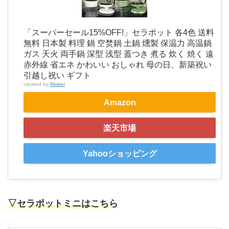
「スーパーセール15%OFF!」セラポット 各4色 送料
無料 日本製 料理 鍋 空焚鍋 土鍋 燻製 保温力 高温鍋
ガス 天火 両手鍋 深型 浅型 蓋つき 煮る 炊く 焼く 遠
赤外線 省エネ かわいい おしゃれ 母の日、新築祝い
引越し祝い ギフト
created by
Rinker
Amazon
楽天市場
Yahooショッピング
▽セラポットミニはこちら