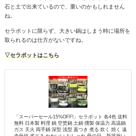
石と土で出来ているので、重いのかもしれません
ね。
セラポットに限らず、大きい鍋はしまう時に場所を
取られるのは仕方がないですね。
▽セラポットはこちら
「スーパーセール15%OFF!」セラポット 各4色 送料
無料 日本製 料理 鍋 空焚鍋 土鍋 燻製 保温力 高温鍋
ガス 天火 両手鍋 深型 浅型 蓋つき 煮る 炊く 焼く 遠
赤外線 省エネ かわいい おしゃれ 母の日、新築祝い